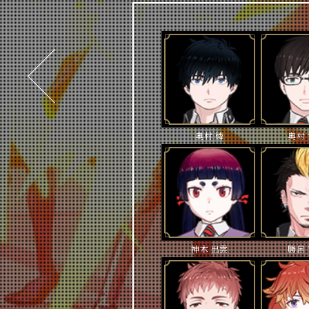
前
へ
奥村 燐
奥村
神木 出雲
勝呂