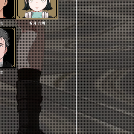
八純
香月 真問
有史