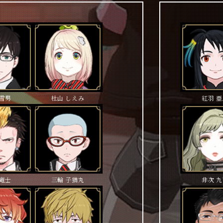
 雪男
杜山 しえみ
紅羽 
 竜士
三輪 子猫丸
非次 