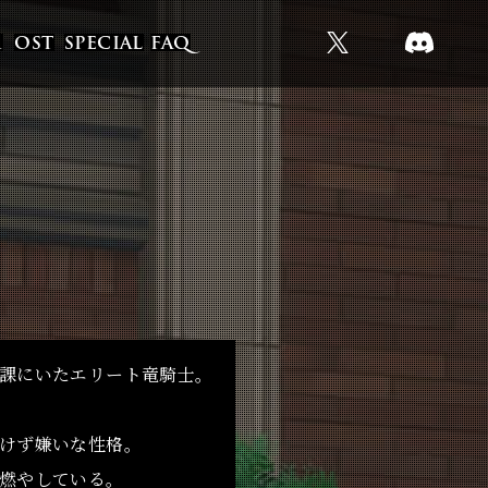
M
OST
SPECIAL
FAQ
X
t
D
[T
i
I
W
k
S
I
t
C
T
o
O
T
k
R
E
D
R]
課にいたエリート竜騎士。
けず嫌いな性格。
燃やしている。