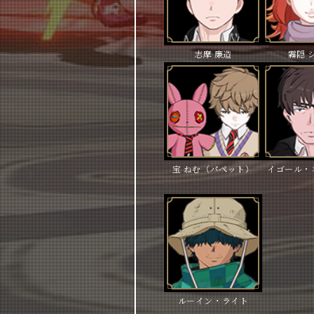
志摩 廉造
霧隠 
宝 ねむ（パペット）
イゴール・
ルーイン・ライト