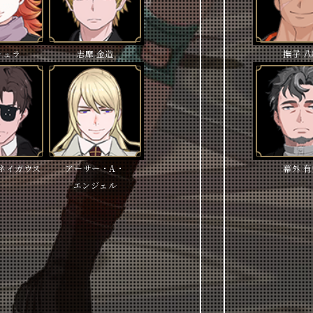
シュラ
志摩 金造
撫子 
ネイガウス
アーサー・A・
幕外 
エンジェル