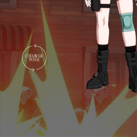
C
H
A
N
G
E