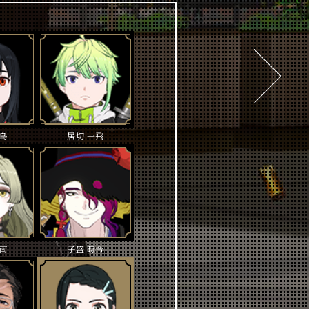
次
へ
亜鳥
居切 一飛
九南
子盛 時令