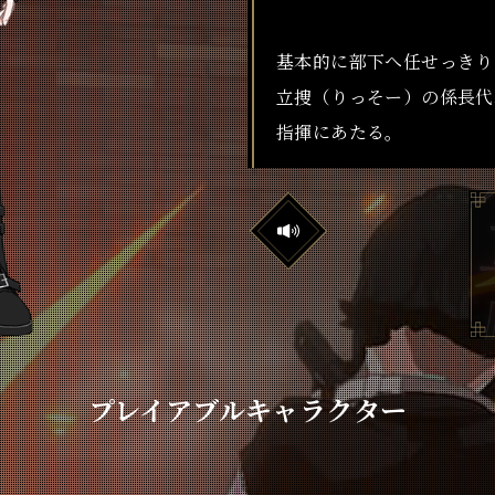
基本的に部下へ任せっきり
立捜（りっそー）の係長代
指揮にあたる。
ボ
イ
ス
を
再
生
プレイアブルキャラクター