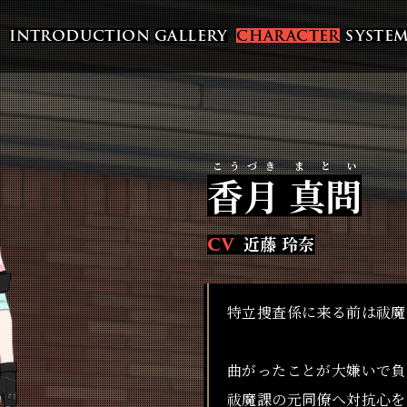
INTRODUCTION
GALLERY
CHARACTER
SYSTE
香月
真問
近藤 玲奈
特立捜査係に来る前は祓魔
曲がったことが大嫌いで負
祓魔課の元同僚へ対抗心を